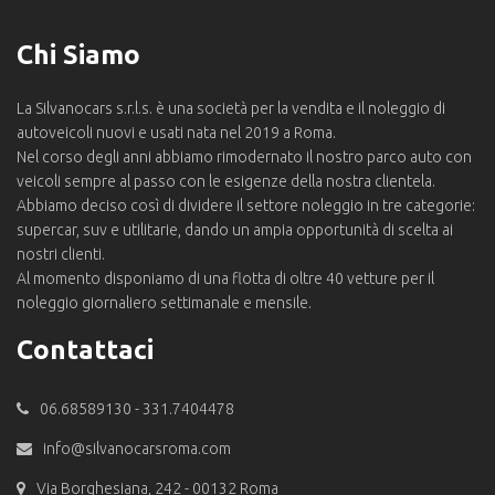
Chi Siamo
La Silvanocars s.r.l.s. è una società per la vendita e il noleggio di
autoveicoli nuovi e usati nata nel 2019 a Roma.
Nel corso degli anni abbiamo rimodernato il nostro parco auto con
veicoli sempre al passo con le esigenze della nostra clientela.
Abbiamo deciso così di dividere il settore noleggio in tre categorie:
supercar, suv e utilitarie, dando un ampia opportunità di scelta ai
nostri clienti.
Al momento disponiamo di una flotta di oltre 40 vetture per il
noleggio giornaliero settimanale e mensile.
Contattaci
06.68589130 - 331.7404478
info@silvanocarsroma.com
Via Borghesiana, 242 - 00132 Roma