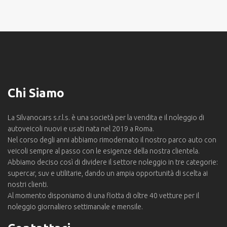
Chi Siamo
La Silvanocars s.r.l.s. è una società per la vendita e il noleggio di
autoveicoli nuovi e usati nata nel 2019 a Roma.
Nel corso degli anni abbiamo rimodernato il nostro parco auto con
veicoli sempre al passo con le esigenze della nostra clientela.
Abbiamo deciso così di dividere il settore noleggio in tre categorie:
supercar, suv e utilitarie, dando un ampia opportunità di scelta ai
nostri clienti.
Al momento disponiamo di una flotta di oltre 40 vetture per il
noleggio giornaliero settimanale e mensile.