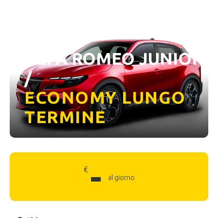
ALFA ROMEO JUNIOR
/
ECONOMY LUNGO
TERMINE
-
€
al giorno