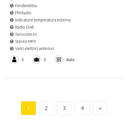
Fendinebbia
FM Radio
Indicatore temperatura esterna
Radio DAB
Servosterzo
Stereo MP3
Vetri elettrici anteriori
5
3
Auto
1
2
3
4
»