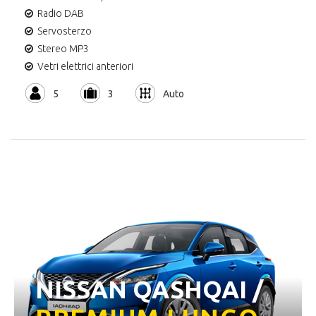
Radio DAB
Servosterzo
Stereo MP3
Vetri elettrici anteriori
5
3
Auto
NISSAN QASHQAI /