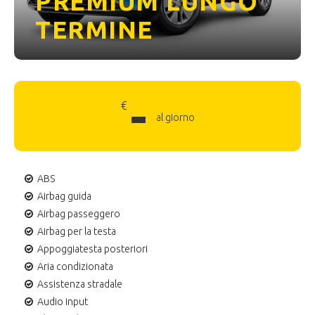
PREMIUM LUNGO
TERMINE
-
€
al giorno
ABS
Airbag guida
Airbag passeggero
Airbag per la testa
Appoggiatesta posteriori
Aria condizionata
Assistenza stradale
Audio input