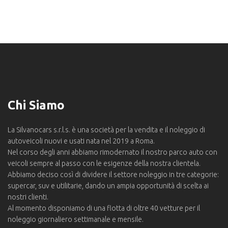
Chi Siamo
La Silvanocars s.r.l.s. è una società per la vendita e il noleggio di
autoveicoli nuovi e usati nata nel 2019 a Roma.
Nel corso degli anni abbiamo rimodernato il nostro parco auto con
veicoli sempre al passo con le esigenze della nostra clientela.
Abbiamo deciso così di dividere il settore noleggio in tre categorie:
supercar, suv e utilitarie, dando un ampia opportunità di scelta ai
nostri clienti.
Al momento disponiamo di una flotta di oltre 40 vetture per il
noleggio giornaliero settimanale e mensile.