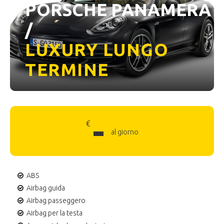
PORSCHE PANAMERA
/
LUXURY LUNGO
TERMINE
-
€
al giorno
ABS
Airbag guida
Airbag passeggero
Airbag per la testa