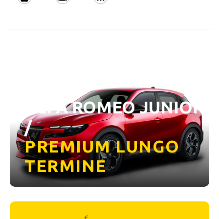
ALFA ROMEO JUNIOR
/
PREMIUM LUNGO
TERMINE
€