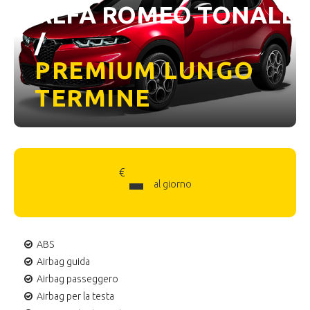
ALFA ROMEO TONALE
/
PREMIUM LUNGO
TERMINE
-
€
al giorno
ABS
Airbag guida
Airbag passeggero
Airbag per la testa