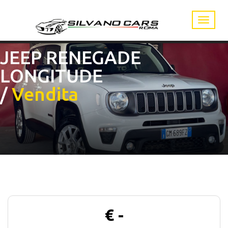
JEEP RENEGADE
LONGITUDE
/
Vendita
€ -