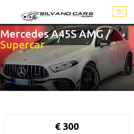
Mercedes A45S AMG
/
Supercar
€ 300