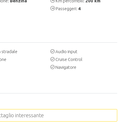
ione:
Benzina
Km percorribili:
200 km
Passeggeri:
4
 stradale
Audio input
ione
Cruise Control
Navigatore