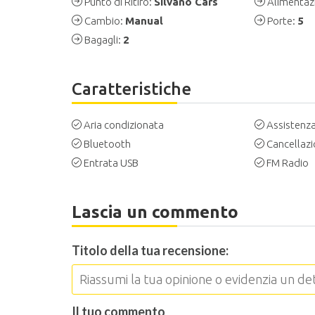
Punto di Ritiro:
Silvano Cars
Alimentaz
Cambio:
Manual
Porte:
5
Bagagli:
2
Caratteristiche
Aria condizionata
Assistenza
Bluetooth
Cancellaz
Entrata USB
FM Radio
Lascia un commento
Titolo della tua recensione:
Il tuo commento