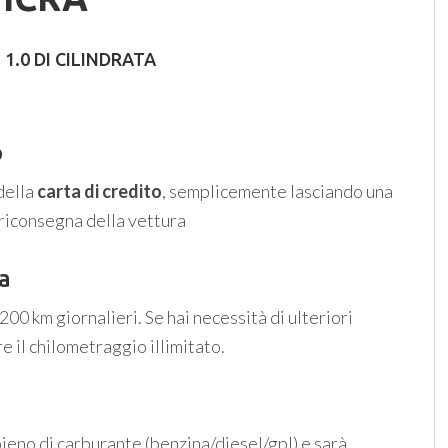
 1.0 DI CILINDRATA
o
della
carta di credito
, semplicemente lasciando una
a riconsegna della vettura
ta
00 km giornalieri. Se hai necessità di ulteriori
e il chilometraggio illimitato.
ieno di carburante (benzina/diesel/gpl) e sarà