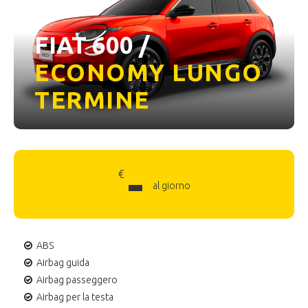
FIAT 600 /
ECONOMY LUNGO
TERMINE
-
€
al giorno
ABS
Airbag guida
Airbag passeggero
Airbag per la testa