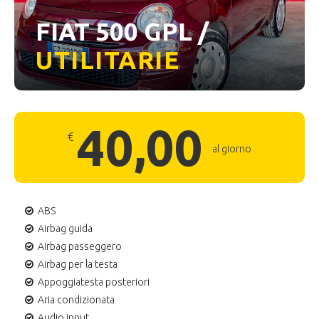
FIAT 500 GPL /
UTILITARIE
40,00
€
al giorno
ABS
Airbag guida
Airbag passeggero
Airbag per la testa
Appoggiatesta posteriori
Aria condizionata
Audio input