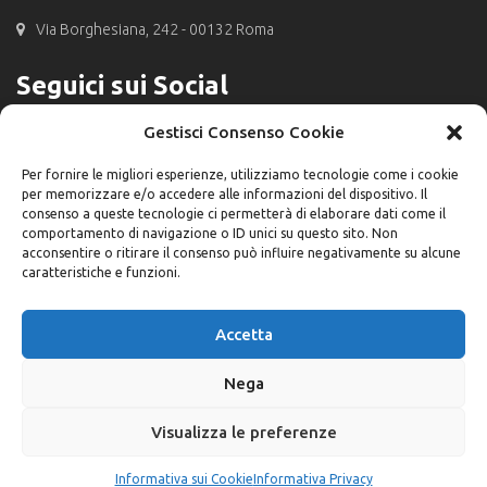
Via Borghesiana, 242 - 00132 Roma
Seguici sui Social
Gestisci Consenso Cookie
Per fornire le migliori esperienze, utilizziamo tecnologie come i cookie
per memorizzare e/o accedere alle informazioni del dispositivo. Il
consenso a queste tecnologie ci permetterà di elaborare dati come il
comportamento di navigazione o ID unici su questo sito. Non
acconsentire o ritirare il consenso può influire negativamente su alcune
caratteristiche e funzioni.
Accetta
2022 - 2026 © Silvano Cars s.r.l. - All Rights Reserved - P. Iva
Nega
15574031009 | Via Borghesiana, 242 - 00132 Roma
Visualizza le preferenze
Informativa sui Cookie
Informativa Privacy