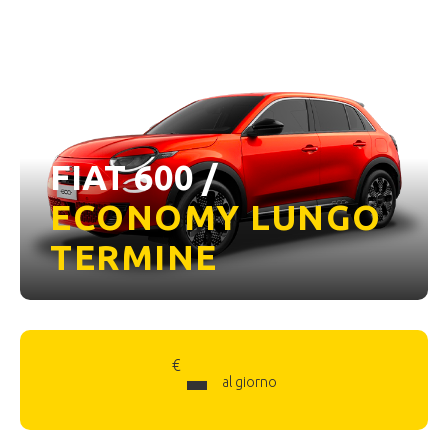
FIAT 600 /
ECONOMY LUNGO
TERMINE
-
€
al giorno