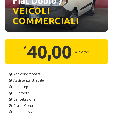
Fiat Doblò /
VEICOLI
COMMERCIALI
40,00
€
al giorno
Aria condizionata
Assistenza stradale
Audio input
Bluetooth
Cancellazione
Cruise Control
Entrata USB