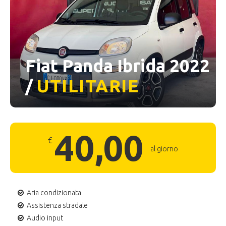
Fiat Panda Ibrida 2022
/
UTILITARIE
40,00
€
al giorno
Aria condizionata
Assistenza stradale
Audio input