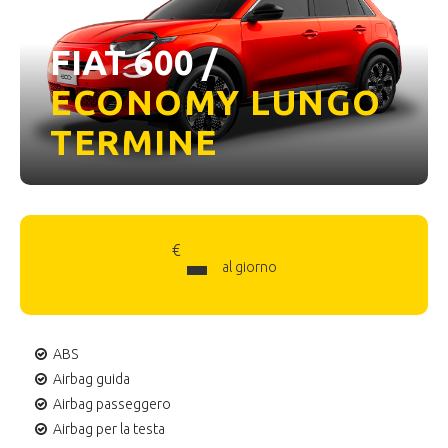
FIAT 600 /
ECONOMY LUNGO
TERMINE
-
€
al giorno
ABS
Airbag guida
Airbag passeggero
Airbag per la testa