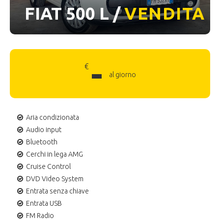
FIAT 500 L /
VENDITA
-
€
al giorno
Aria condizionata
Audio input
Bluetooth
Cerchi in lega AMG
Cruise Control
DVD Video System
Entrata senza chiave
Entrata USB
FM Radio