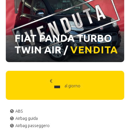
FIAT PANDA TURBO
TWIN AIR /
VENDITA
-
€
al giorno
ABS
Airbag guida
Airbag passeggero