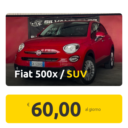
Fiat 500x /
SUV
60,00
€
al giorno