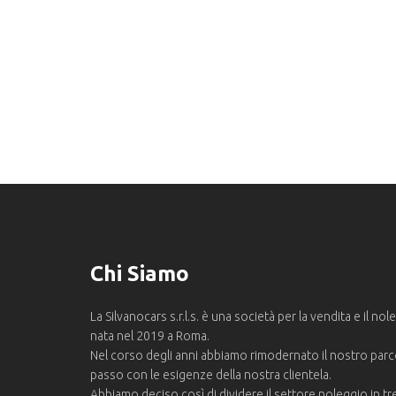
Chi Siamo
La Silvanocars s.r.l.s. è una società per la vendita e il no
nata nel 2019 a Roma.
Nel corso degli anni abbiamo rimodernato il nostro parc
passo con le esigenze della nostra clientela.
Abbiamo deciso così di dividere il settore noleggio in tr