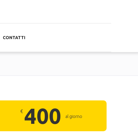
CONTATTI
400
€
al giorno