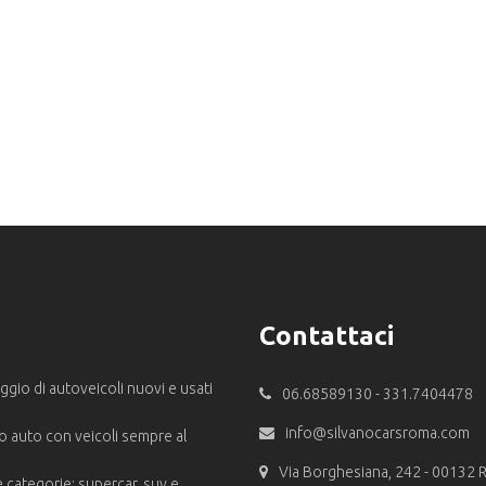
Contattaci
leggio di autoveicoli nuovi e usati
06.68589130 - 331.7404478
info@silvanocarsroma.com
o auto con veicoli sempre al
Via Borghesiana, 242 - 00132
e categorie: supercar, suv e