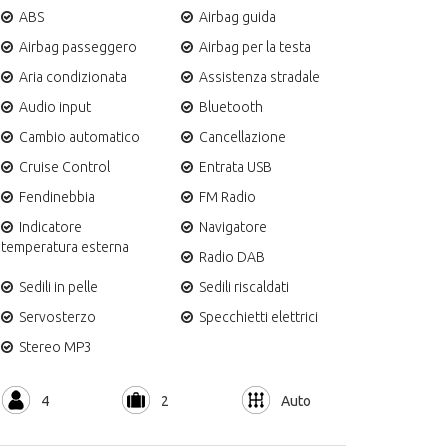
ABS
Airbag guida
Airbag passeggero
Airbag per la testa
Aria condizionata
Assistenza stradale
Audio input
Bluetooth
Cambio automatico
Cancellazione
Cruise Control
Entrata USB
Fendinebbia
FM Radio
Indicatore
Navigatore
temperatura esterna
Radio DAB
Sedili in pelle
Sedili riscaldati
Servosterzo
Specchietti elettrici
Stereo MP3
4
2
Auto