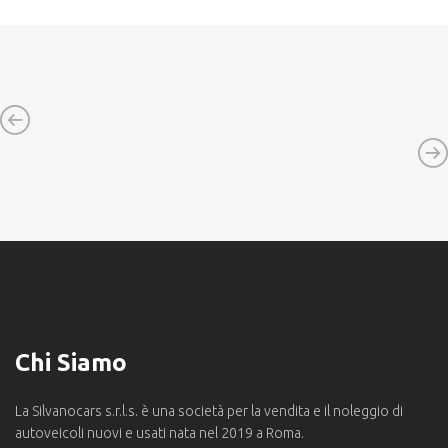
Chi Siamo
La Silvanocars s.r.l.s. è una società per la vendita e il noleggio di
autoveicoli nuovi e usati nata nel 2019 a Roma.